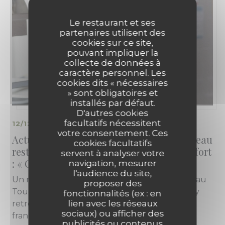
Le restaurant et ses
partenaires utilisent des
cookies sur ce site,
pouvant impliquer la
collecte de données à
caractère personnel. Les
cookies dits « nécessaires
» sont obligatoires et
installés par défaut.
D'autres cookies
facultatifs nécessitent
12/12/2025
votre consentement. Ces
Actu pas de Calais/ Le Touquet. Ce nouveau
cookies facultatifs
restaurant à la cuisine ouverte démarre fort
servent à analyser votre
: « On veut que ce soit un lieu de vie »
navigation, mesurer
l'audience du site,
Un nouveau restaurant a récemment ouvert au
proposer des
Touquet. Le menu s’adapte aux saisons et on y
fonctionnalités (ex : en
lien avec les réseaux
retrouve des classiques de la gastronomie
sociaux) ou afficher des
française, mais pas seulement.
publicités ou contenus