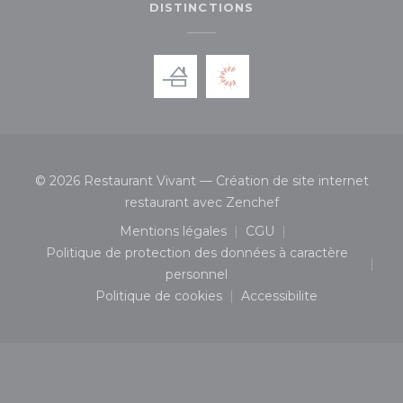
DISTINCTIONS
© 2026 Restaurant Vivant — Création de site internet
((ouvre une nouvelle
restaurant avec
Zenchef
Mentions légales
CGU
((ouvre une nouvelle fenêtre))
((ouvre une nouvelle 
Politique de protection des données à caractère
((ouvre une nouvelle fenêtre))
personnel
Politique de cookies
Accessibilite
((ouvre une nouvelle fenêtre))
((ouvre une nouvelle