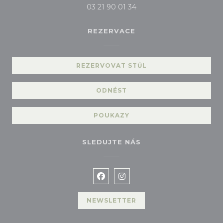
03 21 90 01 34
REZERVACE
REZERVOVAT STŮL
ODNÉST
POUKAZY
SLEDUJTE NÁS
Facebook ((otevře se v novém 
Instagram ((otevře se v 
NEWSLETTER