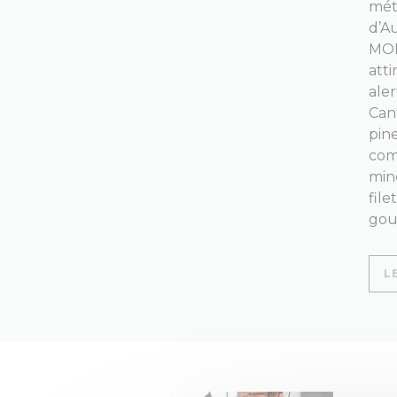
métr
d’A
MOF
atti
aler
Can
pine
com
min
file
gou
L