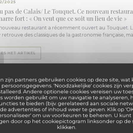
12/2025
u pas de Calais/ Le Touquet. Ce nouveau restauran
arre fort : « On veut que ce soit un lieu de vie »
nouveau restaurant a récemment ouvert au Touquet. Le
y retrouve des classiques de la gastronomie française, m
((OPENT IN EEN NIEUW VENSTER))
EES HET ARTIKEL
n zijn partners gebruiken cookies op deze site, wat 
persoonsgegevens. 'Noodzakelijke' cookies zijn ve
talleerd. Andere optionele cookies vereisen uw t
11/2025
s worden gebruikt om uw navigatie te analyseren, h
uncties te bieden (bijv. gerelateerd aan sociale netw
Touquet : Vivant, nouvelle adresse gastronomique
e advertenties of inhoud weer te geven. Klik op 'OK,
 'Personaliseer' om uw voorkeuren te beheren. U kunt
Touquet : Vivant, nouvelle adresse gastronomique !
en door op het cookiepictogram linksonder op de s
a tête de ce nouvel établissement, le chef Moïse Piquet
klikken.
uit. Ce restaurant, baptisé Vivant, vient d'ouvrir ses por