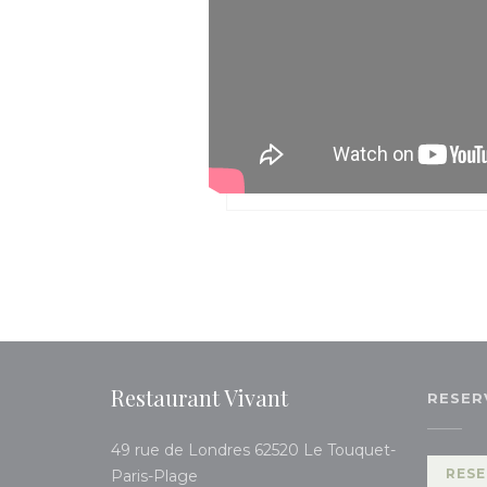
Restaurant Vivant
RESER
49 rue de Londres 62520 Le Touquet-
((opent in een nieuw venster))
RESE
Paris-Plage