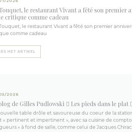
07/2026
Touquet, le restaurant Vivant a fêté son premier a
le critique comme cadeau
Touquet, le restaurant Vivant a fêté son premier anniver
tique comme cadeau
((OPENT IN EEN NIEUW VENSTER))
EES HET ARTIKEL
05/2026
blog de Gilles Pudlowski  Les pieds dans le plat 
nouvelle table drôle et savoureuse du coeur de la statio
 « pertinent et impertinent », avec sa cuisine de comptoi
ngueurs » à fond de salle, comme celui de Jacques Chira