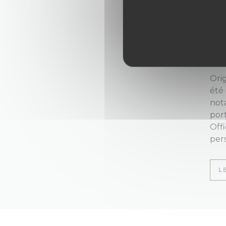
cent
lait
Moï
«imm
agr
Orig
été
not
port
Offi
pers
L