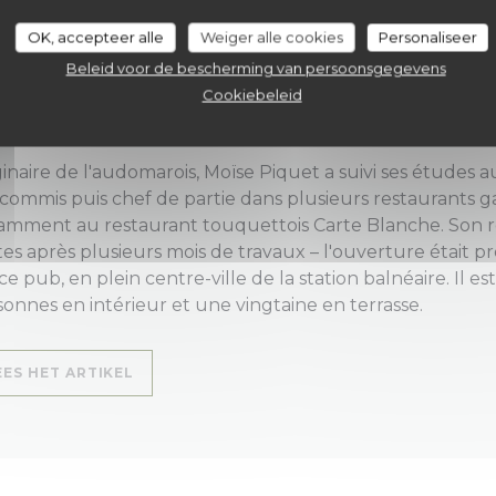
re-ville du Touquet-Paris-Plage. Œuf mollet, ris de veau
OK, accepteer alle
Weiger alle cookies
Personaliseer
 crémeux... on trouve, à la carte de Vivant, des produits t
se Piquet a pensé le restaurant comme un «lieu pluriel
Beleid voor de bescherming van persoonsgegevens
ersion totale face à la cuisine» et des tables hautes pou
Cookiebeleid
émenté d'un espace cheminée et d'une bibliothèque à l
inaire de l'audomarois, Moïse Piquet a suivi ses études a
 commis puis chef de partie dans plusieurs restaurants g
amment au restaurant touquettois Carte Blanche. Son r
es après plusieurs mois de travaux – l'ouverture était pr
ce pub, en plein centre-ville de la station balnéaire. Il es
onnes en intérieur et une vingtaine en terrasse.
((OPENT IN EEN NIEUW VENSTER))
EES HET ARTIKEL