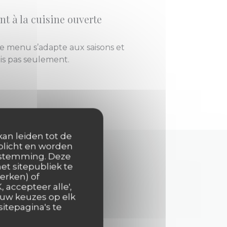
t à la cuisine ouverte
 menu s’adapte aux saisons et
ais pas seulement.
kan leiden tot de
rplicht en worden
oestemming. Deze
et sitepubliek te
erken) of
 accepteer alle',
 uw keuzes op elk
itepagina's te
, profondément attaché au
tes rue de Londres, dans le