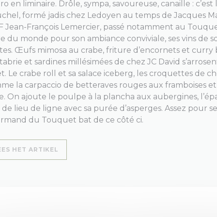
o en liminaire. Drôle, sympa, savoureuse, canaille : c’est 
uchel, formé jadis chez Ledoyen au temps de Jacques Ma
 Jean-François Lemercier, passé notamment au Touquet 
re du monde pour son ambiance conviviale, ses vins de soif
tes. Œufs mimosa au crabe, friture d’encornets et curry b
tabrie et sardines millésimées de chez JC David s’arros
t. Le crabe roll et sa salace iceberg, les croquettes de 
me la carpaccio de betteraves rouges aux framboises et b
e. On ajoute le poulpe à la plancha aux aubergines, l’é
t de lieu de ligne avec sa purée d’asperges. Assez pour s
rmand du Touquet bat de ce côté ci.
((OPENT IN EEN NIEUW VENSTER))
EES HET ARTIKEL