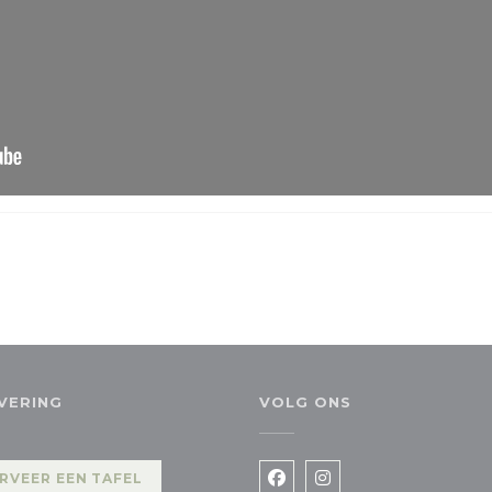
VERING
VOLG ONS
RVEER EEN TAFEL
Facebook ((opent in een
Instagram ((opent 