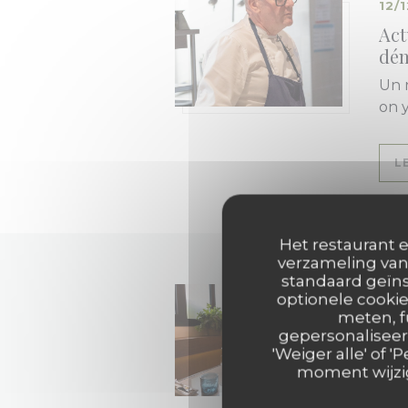
12/
Act
dém
Un 
on 
L
Het restaurant e
verzameling van 
standaard geïns
28/
optionele cookie
meten, f
Le 
gepersonaliseerd
'Weiger alle' of
Le 
moment wijzig
A l
prod