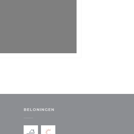
BELONINGEN
 nieuw venster))
in een nieuw venster))