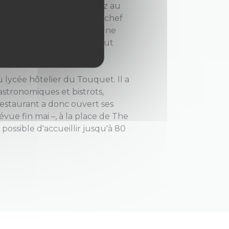
 croustillant ou encore riz au
ravaillés avec élégance. Le chef
», avec un comptoir pour une
r un dîner convivial. Le tout
'atmosphère feutrée.
u lycée hôtelier du Touquet. Il a
astronomiques et bistrots,
estaurant a donc ouvert ses
évue fin mai –, à la place de The
t possible d'accueillir jusqu'à 80