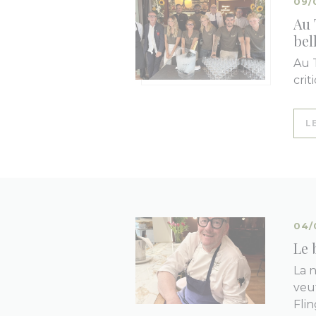
09/
Au 
bel
Au 
cri
L
04/
Le 
La 
veut
Fli