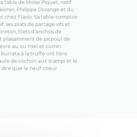
la table de Moïse Piquet, natif
ximin, Philippe Dorange et du
chez Flavio. Sa table-comptoir
, ses plats de partage vifs et
reton, filets d’anchois de
ent plaisamment de picpoul de
chèvre au ou miel et cumin
urrata à la truffe ont fière
paule de cochon aux scampi et le
e dire que le neuf coeur