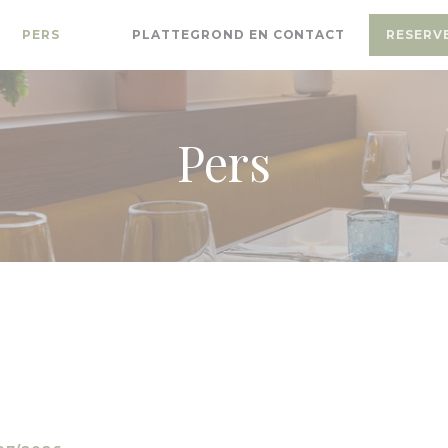
PERS
PLATTEGROND EN CONTACT
RESERV
((OPENT IN EEN NIEUW VENSTER))
((OPENT IN EEN NIEUW VENSTER))
Pers