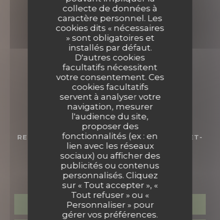
collecte de données à
caractère personnel. Les
cookies dits « nécessaires
» sont obligatoires et
installés par défaut.
D'autres cookies
facultatifs nécessitent
votre consentement. Ces
cookies facultatifs
servent à analyser votre
navigation, mesurer
l'audience du site,
proposer des
fonctionnalités (ex : en
RESTAURANT BISTRONOMIQUE
•
LE TOUQUET-
lien avec les réseaux
PARIS-PLAGE
sociaux) ou afficher des
publicités ou contenus
Restaurant Vivant
personnalisés. Cliquez
sur « Tout accepter », «
Tout refuser » ou «
Personnaliser » pour
RÉSERVER
gérer vos préférences.