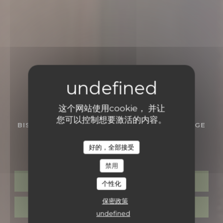
这个网站使用cookie， 并让
您可以控制想要激活的内容。
BISTRONOMIC餐厅
•
LE TOUQUET-PARIS-PLAGE
Restaurant Vivant
好的，全部接受
禁用
预订餐位
个性化
保密政策
带走
undefined