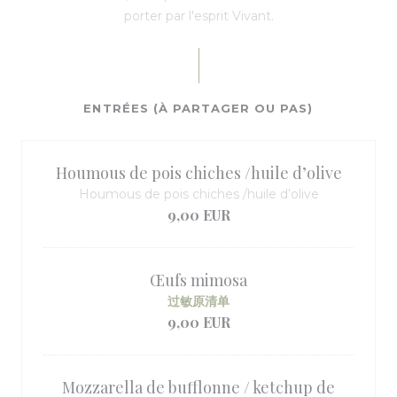
porter par l'esprit Vivant.
ENTRÉES (À PARTAGER OU PAS)
Houmous de pois chiches /huile d’olive
Houmous de pois chiches /huile d’olive
9,00 EUR
Œufs mimosa
过敏原清单
9,00 EUR
Mozzarella de bufflonne / ketchup de