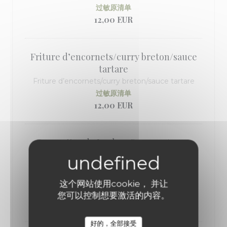
过敏原清单
12,00 EUR
Friture d’encornets/curry breton/sauce
tartare
Friture d’encornets/curry breton/sauce tartare
过敏原清单
12,00 EUR
Croquettes de Jambon Serrano /mayo
paprika fumé
Croquettes de Jambon Serrano /mayo paprika
fumé
这个网站使用cookie， 并让
过敏原清单
您可以控制想要激活的内容。
12,00 EUR
好的，全部接受