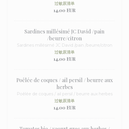
过敏原清单
14,00 EUR
Sardines millésimé JC David /pain
/beurre/citron
Sardines millésimé JC David /pain /beurre/citron
过敏原清单
14,00 EUR
Poêlée de coques / ail persil / beurre aux
herbes
Poêlée de coques / ail persil / beurre aux herbes
过敏原清单
14,00 EUR
Tomates bio / yaourt grec aux herbes /