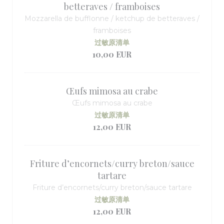
betteraves / framboises
Mozzarella de bufflonne / ketchup de betteraves /
framboises
过敏原清单
10,00 EUR
Œufs mimosa au crabe
Œufs mimosa au crabe
过敏原清单
12,00 EUR
Friture d’encornets/curry breton/sauce
tartare
Friture d’encornets/curry breton/sauce tartare
过敏原清单
12,00 EUR