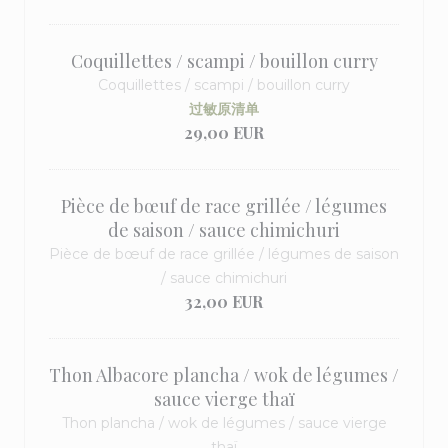
Coquillettes / scampi / bouillon curry
Coquillettes / scampi / bouillon curry
过敏原清单
29,00 EUR
Pièce de bœuf de race grillée / légumes
de saison / sauce chimichuri
Pièce de bœuf de race grillée / légumes de saison
/ sauce chimichuri
32,00 EUR
Thon Albacore plancha / wok de légumes /
sauce vierge thaï
Thon plancha / wok de légumes / sauce vierge
thaï