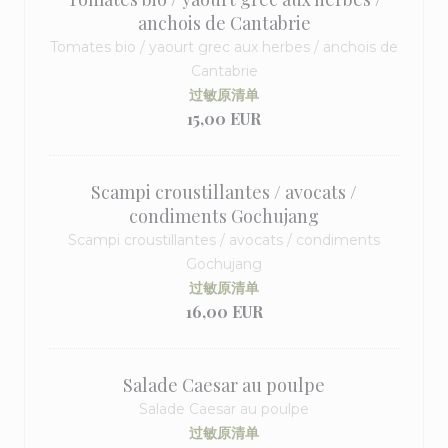
anchois de Cantabrie
Tomates bio / yaourt grec aux herbes / anchois de
Cantabrie
过敏原清单
15,00 EUR
Scampi croustillantes / avocats /
condiments Gochujang
Scampi croustillantes / avocats / condiments
Gochujang
过敏原清单
16,00 EUR
Salade Caesar au poulpe
Salade Caesar au poulpe
过敏原清单