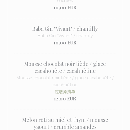
sucrées
10,00 EUR
Baba Gin "Vivant" / chantilly
Baba Gin "Vivant" / chantilly
10,00 EUR
Mousse chocolat noir tiède / glace
cacahouète / cacahuètine
Mousse chocolat noir tiède / glace cacahouète /
cacahuètine
过敏原清单
12,00 EUR
Melon rôti au miel et thym / mousse
yaourt / crumble amandes