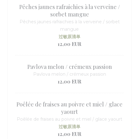
Pêches jaunes rafraichies à la verveine /
sorbet mangue
Pêches jaunes rafraichies à la verveine / sorbet
mangue
过敏原清单
12,00 EUR
Pavlova melon / crémeux passion
Pavlova melon / crémeux passion
12,00 EUR
Poêlée de fraises au poivre et miel / glace
yaourt
Poêlée de fraises au poivre et miel / glace yaourt
过敏原清单
12,00 EUR