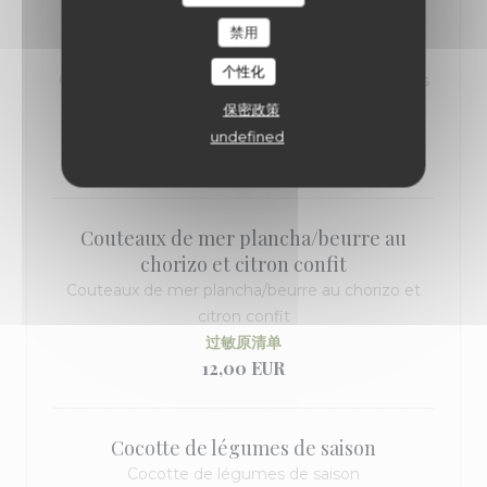
Croquettes de chèvre / miel cumin /
禁用
condiments betterave myrtilles cerise
个性化
Croquettes de chèvre / miel cumin / condiments
betterave myrtilles cerise
保密政策
过敏原清单
undefined
12,00 EUR
Couteaux de mer plancha/beurre au
chorizo et citron confit
Couteaux de mer plancha/beurre au chorizo et
citron confit
过敏原清单
12,00 EUR
Cocotte de légumes de saison
Cocotte de légumes de saison