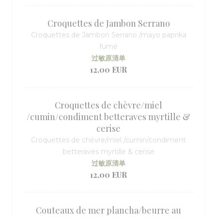
Croquettes de Jambon Serrano
Croquettes de Jambon Serrano /mayo paprika
fumé
过敏原清单
12,00 EUR
Croquettes de chèvre/miel
/cumin/condiment betteraves myrtille &
cerise
Croquettes de chèvre/miel /cumin/condiment
betteraves myrtille & cerise
过敏原清单
12,00 EUR
Couteaux de mer plancha/beurre au