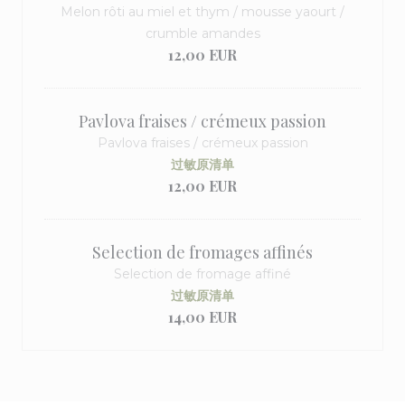
Melon rôti au miel et thym / mousse yaourt /
crumble amandes
12,00 EUR
Pavlova fraises / crémeux passion
Pavlova fraises / crémeux passion
过敏原清单
12,00 EUR
Selection de fromages affinés
Selection de fromage affiné
过敏原清单
14,00 EUR