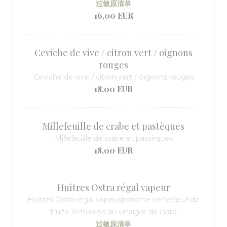
过敏原清单
16,00 EUR
Ceviche de vive / citron vert / oignons
rouges
Ceviche de vive / citron vert / oignons rouges
18,00 EUR
Millefeuille de crabe et pastèques
Millefeuille de crabe et pastèques
18,00 EUR
Huîtres Ostra régal vapeur
Huîtres Ostra régal vapeur/pomme verte/œuf de
truite /émulsion au vinaigre de cidre
过敏原清单