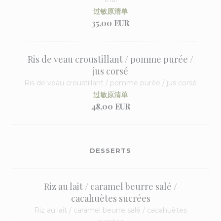
过敏原清单
35,00 EUR
Ris de veau croustillant / pomme purée /
jus corsé
Ris de veau croustillant / pomme purée / jus corsé
过敏原清单
48,00 EUR
DESSERTS
Riz au lait / caramel beurre salé /
cacahuètes sucrées
Riz au lait / caramel beurre salé / cacahuètes