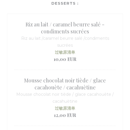
DESSERTS :
Riz au lait / caramel beurre salé -
condiments sucrées
Riz au lait /caramel beurre salé /condiments
sucrées
过敏原清单
10,00 EUR
Mousse chocolat noir tiède / glace
cacahouète / cacahuètine
Mousse chocolat noir tiède / glace cacahouète /
cacahuètine
过敏原清单
12,00 EUR