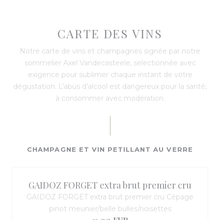
CARTE DES VINS
Notre carte de vins et champagnes signée par notre
sommelier Axel Vandecasteele, selectionnée avec
exigence pour sublimer chaque instant de votre
dégustation. L’abus d’alcool est dangereux pour la santé,
à consommer avec modération.
CHAMPAGNE ET VIN PETILLANT AU VERRE
GAIDOZ FORGET extra brut premier cru
GAIDOZ FORGET extra brut premier cru Cépage
pinot meunier/belle bulles/noisettes