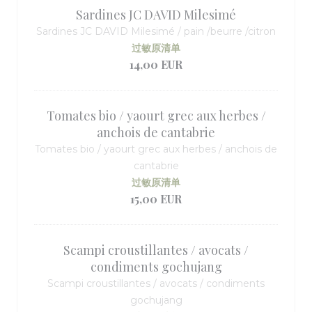
Sardines JC DAVID Milesimé
Sardines JC DAVID Milesimé / pain /beurre /citron
过敏原清单
14,00 EUR
Tomates bio / yaourt grec aux herbes /
anchois de cantabrie
Tomates bio / yaourt grec aux herbes / anchois de
cantabrie
过敏原清单
15,00 EUR
Scampi croustillantes / avocats /
condiments gochujang
Scampi croustillantes / avocats / condiments
gochujang