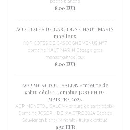
peche blanche
8,00 EUR
AOP COTES DE GASCOGNE HAUT MARIN
moelleux
AOP COTES DE GASCOGNE VENUS N°7
domaine HAUT MARIN Cépage gros
manseng/moelleux
8,00 EUR
AOP MENETOU-SALON « prieure de
saint-céols » Domaine JOSEPH DE
MAISTRE 2024
AOP MENETOU-SALON « prieure de saint-céols »
Domaine JOSEPH DE MAISTRE 2024 Cépage
Sauvignon blanc/ Minerale / fruits exotique
9,50 EUR