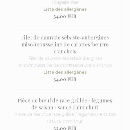
rougaille thaï
Liste des allergènes
34,00 EUR
Filet de daurade sébaste/aubergines
miso/mousseline de carottes/beurre
d’anchois
Filet de daurade sébaste/aubergines
miso/mousseline de carottes/beurre d’anchois
Liste des allergènes
34,00 EUR
Pièce de bœuf de race grillée / légumes
de saison / sauce chimichuri
Pièce de bœuf de race grillée / légumes de saison
/ sauce chimichuri
32,00 EUR