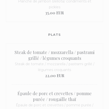
Planche de jambon Bellota/ condiments et
pickles
35,00 EUR
PLATS
Steak de tomate / mozzarella / pastrami
grillé / légumes croquants
Steak de tomate / mozzarella / pastrami grillé /
légumes croquants
22,00 EUR
Épaule de porc et crevettes / pomme
purée / rougaille thaï
Épaule de porc et crevettes / pomme purée /