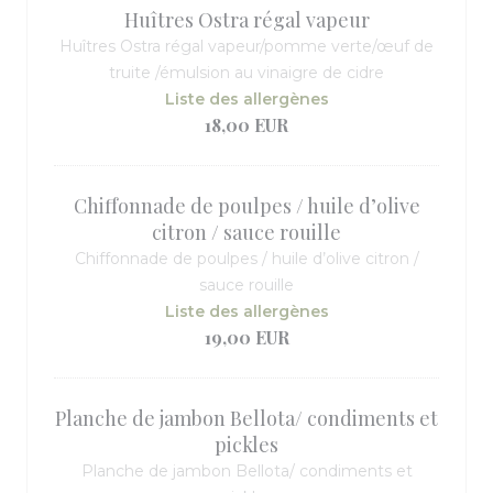
Huîtres Ostra régal vapeur
Huîtres Ostra régal vapeur/pomme verte/œuf de
truite /émulsion au vinaigre de cidre
Liste des allergènes
18,00 EUR
Chiffonnade de poulpes / huile d’olive
citron / sauce rouille
Chiffonnade de poulpes / huile d’olive citron /
sauce rouille
Liste des allergènes
19,00 EUR
Planche de jambon Bellota/ condiments et
pickles
Planche de jambon Bellota/ condiments et