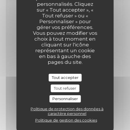
personnalisés. Cliquez
sur « Tout accepter », «
Tout refuser » ou «
Œufs mimosa au crabe
Personnaliser » pour
gérer vos préférences.
Œufs mimosa au crabe
Vous pouvez modifier vos
Liste des allergènes
choix à tout moment en
12,00 EUR
cliquant sur l'icône
représentant un cookie
en bas à gauche des
pages du site.
Friture d’encornets/curry breton/sauce
tartare
Friture d’encornets/curry breton/sauce tartare
Tout accepter
Liste des allergènes
Tout refuser
12,00 EUR
Personnaliser
Politique de protection des données à
Croquettes de Jambon Serrano /mayo
caractère personnel
paprika fumé
Politique de gestion des cookies
Croquettes de Jambon Serrano /mayo paprika