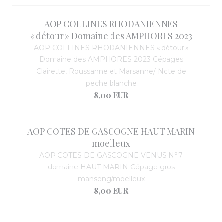
AOP COLLINES RHODANIENNES
« détour » Domaine des AMPHORES 2023
AOP COLLINES RHODANIENNES « détour »
Domaine des AMPHORES 2023 Cépages
Clairette, Roussanne et Marsanne/ Note de
peche blanche
8,00 EUR
AOP COTES DE GASCOGNE HAUT MARIN
moelleux
AOP COTES DE GASCOGNE VENUS N°7
domaine HAUT MARIN Cépage gros
manseng/moelleux
8,00 EUR