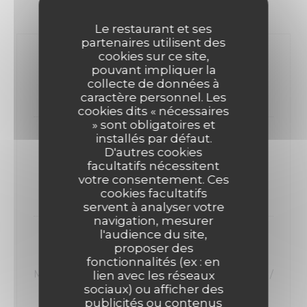
ENTRÉES
Le restaurant et ses
partenaires utilisent des
cookies sur ce site,
Houmous / l’huile d’olive
pouvant impliquer la
Houmous
collecte de données à
9,00 EUR
caractère personnel. Les
cookies dits « nécessaires
» sont obligatoires et
installés par défaut.
Œufs mimosa
D'autres cookies
3 Œufs mimosa
facultatifs nécessitent
Liste des allergènes
votre consentement. Ces
9,00 EUR
cookies facultatifs
servent à analyser votre
navigation, mesurer
l'audience du site,
Mozzarella de bufflonne / ketchup de
proposer des
betteraves / framboises
fonctionnalités (ex : en
Mozzarella de bufflonne / ketchup de betteraves /
lien avec les réseaux
sociaux) ou afficher des
framboises
publicités ou contenus
10,00 EUR