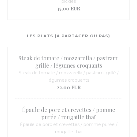
pickles
35,00 EUR
LES PLATS (À PARTAGER OU PAS)
Steak de tomate / mozzarella / pastrami
grillé / légumes croquants
Steak de tomate / mozzarella / pastrami grillé /
légumes croquants
22,00 EUR
Épaule de porc et crevettes / pomme
purée / rougaille thaï
Épaule de porc et crevettes / pomme purée /
rougaille thaï