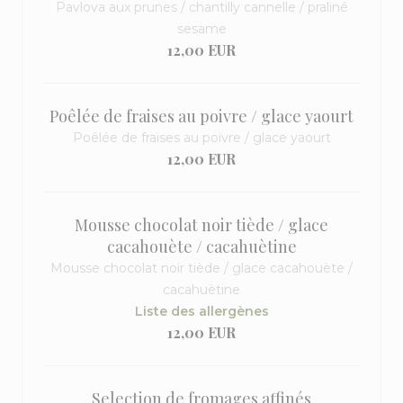
Pavlova aux prunes / chantilly cannelle / praliné
sesame
12,00 EUR
Poêlée de fraises au poivre / glace yaourt
Poêlée de fraises au poivre / glace yaourt
12,00 EUR
Mousse chocolat noir tiède / glace
cacahouète / cacahuètine
Mousse chocolat noir tiède / glace cacahouète /
cacahuètine
Liste des allergènes
12,00 EUR
Selection de fromages affinés