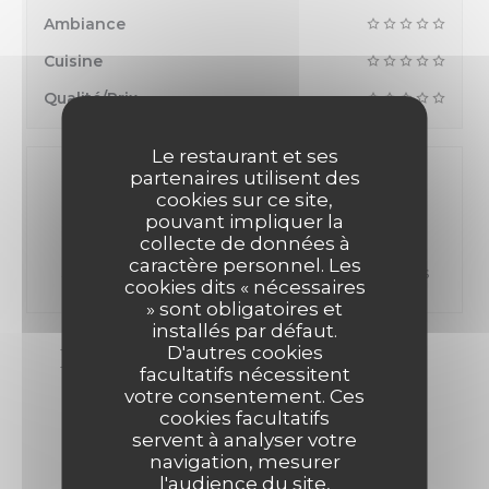
Ambiance
Cuisine
Qualité/Prix
Le restaurant et ses
partenaires utilisent des
cookies sur ce site,
pouvant impliquer la
100% avis vérifiés
collecte de données à
caractère personnel. Les
Seuls les clients ayant réservé ont laissé leur avis
cookies dits « nécessaires
» sont obligatoires et
installés par défaut.
LES AVIS DE NOS CLIENTS
D'autres cookies
facultatifs nécessitent
votre consentement. Ces
cookies facultatifs
servent à analyser votre
1
navigation, mesurer
l'audience du site,