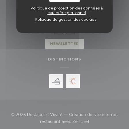
Politique de protection des données à
NOUS SUIVRE
caractère personnel
Politique de gestion des cookies
Facebook ((ouvre une nouvelle
Instagram ((ouvre une no
NEWSLETTER
DISTINCTIONS
© 2026 Restaurant Vivant — Création de site internet
((ouvre une nouvelle
restaurant avec
Zenchef