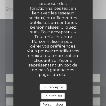
proposer des
fonctionnalités (ex : en
lien avec les réseaux
sociaux) ou afficher des
publicités ou contenus
personnalisés. Cliquez
Restaurant Vivant
sur « Tout accepter », «
Tout refuser » ou «
Personnaliser » pour
((ouvre
49 rue de Londres 62520 Le Touquet-Paris-Plage
gérer vos préférences.
03 21 90 01 34
Vous pouvez modifier vos
choix à tout moment en
cliquant sur l'icône
RÉSERVATION
représentant un cookie
en bas à gauche des
pages du site.
RÉSERVER
Tout accepter
VENTE À EMPORTER
Tout refuser
BONS CADEAUX
Personnaliser