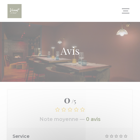
Personnalisation de vos choix en matière de cookies
Avis
0
/5
Note moyenne —
0 avis
Service