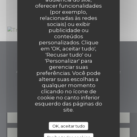
1
oferecer funcionalidades
(por exemplo,
relacionadas às redes
sociais) ou exibir
publicidade ou
conteúdos
personalizados. Clique
em 'OK, aceitar tudo',
'Recusar tudo' ou
Restaurant Vivant
'Personalizar' para
gerenciar suas
((abre 
49 rue de Londres 62520 Le Touquet-Paris-Plage
preferências. Você pode
alterar suas escolhas a
03 21 90 01 34
qualquer momento
clicando no ícone de
RESERVA
cookie no canto inferior
esquerdo das páginas do
site.
RESERVAR UMA MESA
OK, aceitar tudo
CLIQUE E RECOLHA