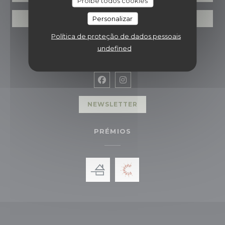
Proíbe todos cookies
Personalizar
VOUCHERS
Política de proteção de dados pessoais
SIGA-NOS
undefined
Facebook ((abre numa nova jan
Instagram ((abre numa no
NEWSLETTER
PRÉMIOS