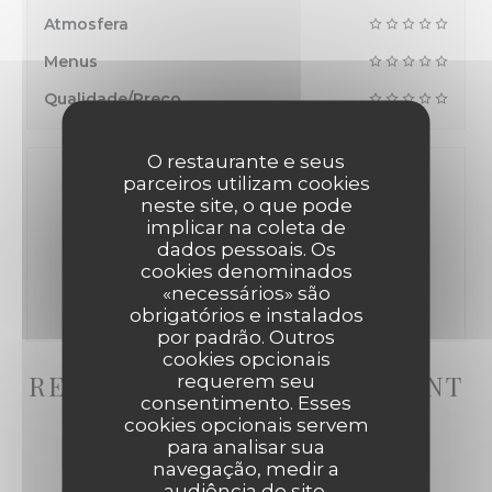
Atmosfera
Menus
Qualidade/Preço
O restaurante e seus
parceiros utilizam cookies
neste site, o que pode
implicar na coleta de
Avaliações 100% certificadas
dados pessoais. Os
cookies denominados
Apenas os clientes que fizeram reservas
«necessários» são
submeteram avaliações
obrigatórios e instalados
por padrão. Outros
cookies opcionais
REVIEWS_FROM_OUR_CLIENT
requerem seu
consentimento. Esses
S_FOLLOWING_BOOKING
cookies opcionais servem
para analisar sua
navegação, medir a
audiência do site,