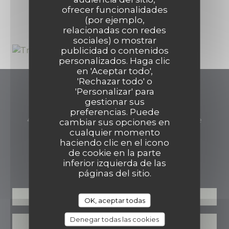
1
ofrecer funcionalidades
(por ejemplo,
relacionadas con redes
sociales) o mostrar
publicidad o contenidos
personalizados. Haga clic
en 'Aceptar todo',
'Rechazar todo' o
'Personalizar' para
Restaurant Vivant
gestionar sus
preferencias. Puede
((abre 
49 rue de Londres 62520 Le Touquet-Paris-Plage
cambiar sus opciones en
cualquier momento
03 21 90 01 34
haciendo clic en el icono
de cookie en la parte
RESERVA
inferior izquierda de las
páginas del sitio.
RESERVAR UNA MESA
OK, aceptar todas
Denegar todas las cookies
TAKEAWAY