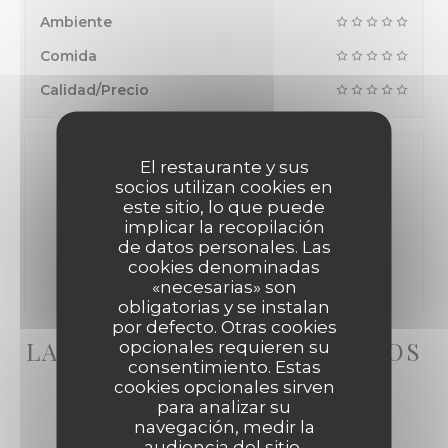
Ambiente
Comida
Calidad/Precio
El restaurante y sus
socios utilizan cookies en
este sitio, lo que puede
100% de opiniones comprobadas
implicar la recopilación
de datos personales. Las
Solo los clientes que reservaron dejaron su
cookies denominadas
opinión
«necesarias» son
obligatorias y se instalan
por defecto. Otras cookies
LAS OPINIONES DE NUESTROS
opcionales requieren su
consentimiento. Estas
CLIENTES
cookies opcionales sirven
para analizar su
navegación, medir la
audiencia del sitio,